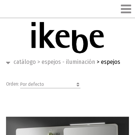
catálogo
>
espejos - iluminación
>
espejos
Orden:
Por defecto