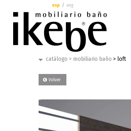
esp
eng
catálogo
>
mobiliario baño
>
loft
Volver