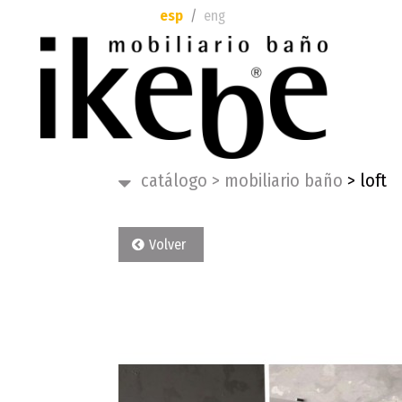
esp
eng
catálogo
>
mobiliario baño
>
loft
Volver